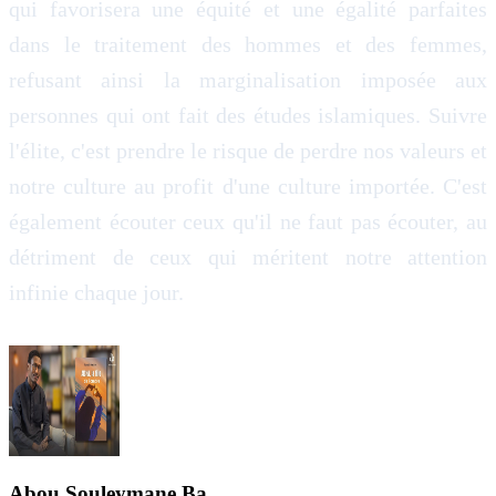
qui favorisera une équité et une égalité parfaites
dans le traitement des hommes et des femmes,
refusant ainsi la marginalisation imposée aux
personnes qui ont fait des études islamiques. Suivre
l'élite, c'est prendre le risque de perdre nos valeurs et
notre culture au profit d'une culture importée. C'est
également écouter ceux qu'il ne faut pas écouter, au
détriment de ceux qui méritent notre attention
infinie chaque jour.
Abou Souleymane Ba